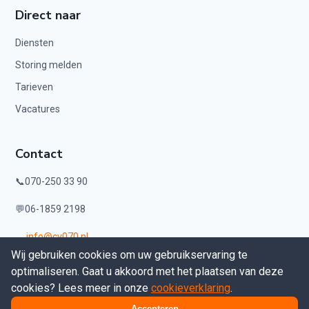
Direct naar
Diensten
Storing melden
Tarieven
Vacatures
Contact
📞
070-250 33 90
💬
06-1859 2198
info@cv070.nl
✉️
Wij gebruiken cookies om uw gebruikservaring te
optimaliseren. Gaat u akkoord met het plaatsen van deze
KVK: 70952957
cookies? Lees meer in onze
cookieverklaring
.
Accepteren